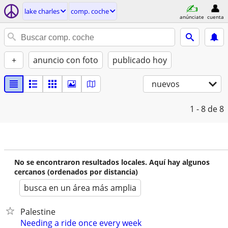
lake charles
comp. coche
anúnciate
cuenta
+
anuncio con foto
publicado hoy
nuevos
1 - 8
de 8
No se encontraron resultados locales. Aquí hay algunos
cercanos (ordenados por distancia)
busca en un área más amplia
Palestine
Needing a ride once every week