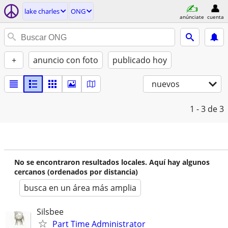
lake charles
ONG
anúnciate
cuenta
+
anuncio con foto
publicado hoy
nuevos
1 - 3
de 3
No se encontraron resultados locales. Aquí hay algunos
cercanos (ordenados por distancia)
busca en un área más amplia
Silsbee
Part Time Administrator