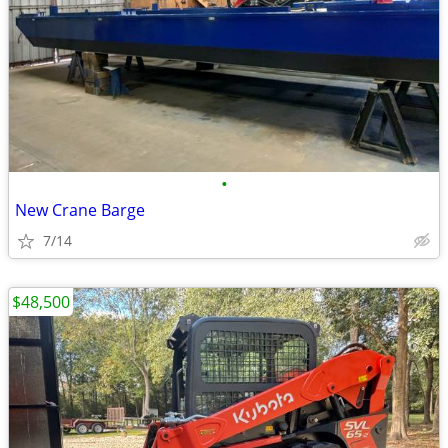
•
New Crane Barge
7/14
$48,500