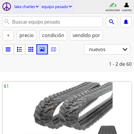
lake charles
equipo pesado
anúnciate
cuenta
+
precio
condición
vendido por
nuevos
1 - 2
de 60
$1