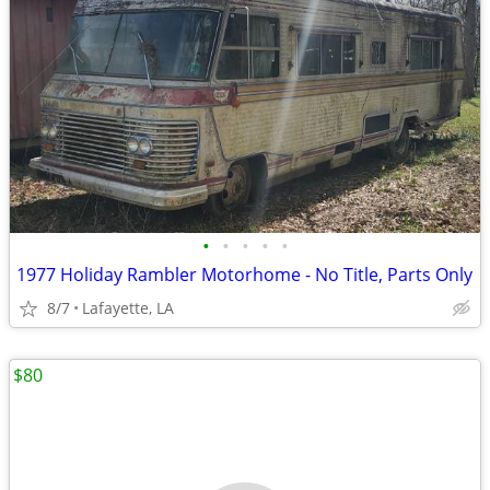
•
•
•
•
•
1977 Holiday Rambler Motorhome - No Title, Parts Only
8/7
Lafayette, LA
$80