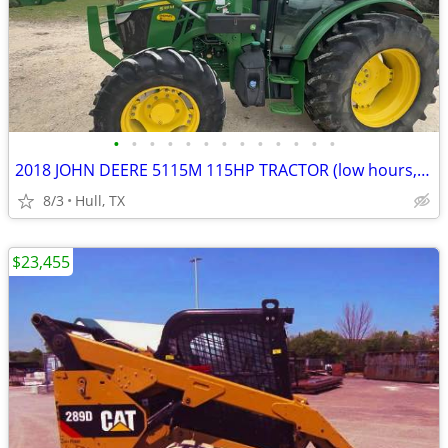
•
•
•
•
•
•
•
•
•
•
•
•
•
2018 JOHN DEERE 5115M 115HP TRACTOR (low hours, lowered price))
8/3
Hull, TX
$23,455