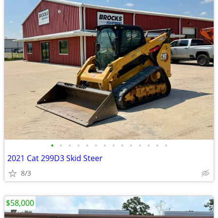
•
•
•
•
•
•
•
•
•
•
•
•
•
•
2021 Cat 299D3 Skid Steer
8/3
$58,000