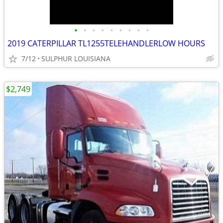
•
•
•
•
•
•
•
•
•
2019 CATERPILLAR TL1255TELEHANDLERLOW HOURS
7/12
SULPHUR LOUISIANA
$2,749