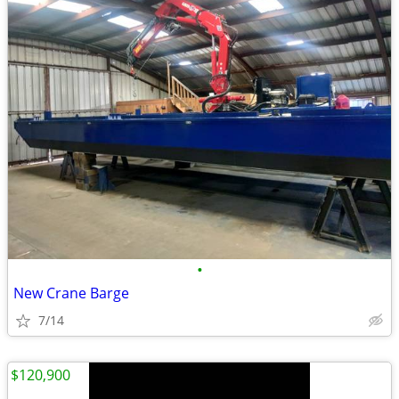
•
New Crane Barge
7/14
$120,900