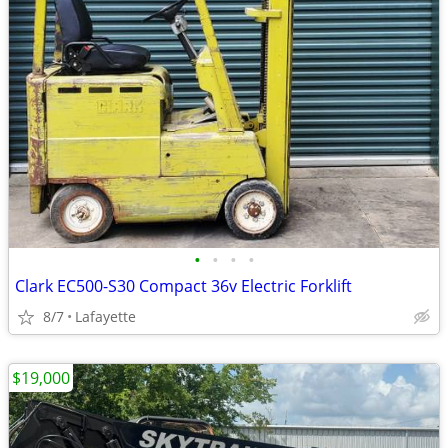
•
•
•
•
Clark EC500-S30 Compact 36v Electric Forklift
8/7
Lafayette
$19,000