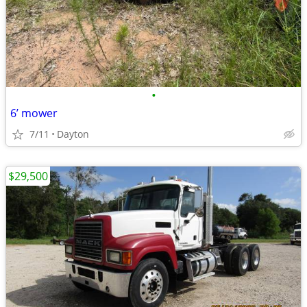
•
6’ mower
7/11
Dayton
$29,500