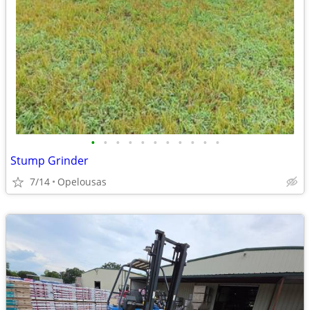
•
•
•
•
•
•
•
•
•
•
•
Stump Grinder
7/14
Opelousas