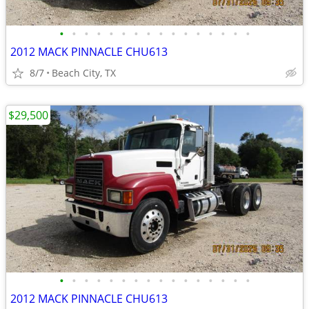
•
•
•
•
•
•
•
•
•
•
•
•
•
•
•
•
2012 MACK PINNACLE CHU613
8/7
Beach City, TX
$29,500
•
•
•
•
•
•
•
•
•
•
•
•
•
•
•
•
2012 MACK PINNACLE CHU613