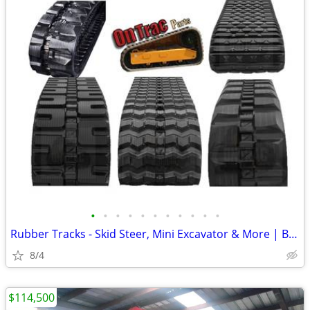
•
•
•
•
•
•
•
•
•
•
•
Rubber Tracks - Skid Steer, Mini Excavator & More | Best Prices
8/4
$114,500