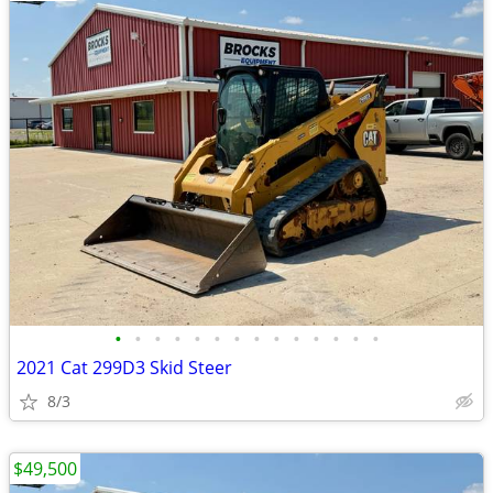
•
•
•
•
•
•
•
•
•
•
•
•
•
•
2021 Cat 299D3 Skid Steer
8/3
$49,500