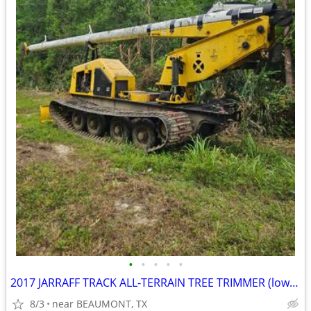
•
•
•
•
•
2017 JARRAFF TRACK ALL-TERRAIN TREE TRIMMER (low hours))
8/3
near BEAUMONT, TX