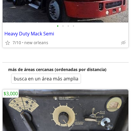
•
•
•
•
Heavy Duty Mack Semi
7/10
new orleans
más de áreas cercanas (ordenadas por distancia)
busca en un área más amplia
$3,000