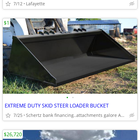
7/12
Lafayette
$1
•
•
EXTREME DUTY SKID STEER LOADER BUCKET
7/25
Schertz bank financing..attachments galore AVAILABLE
$26,720