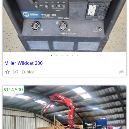
•
•
•
•
•
•
Miller Wildcat 200
8/7
Eunice
$114,500