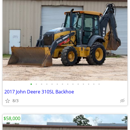
•
•
•
•
•
•
•
•
•
•
•
•
•
•
2017 John Deere 310SL Backhoe
8/3
$58,000