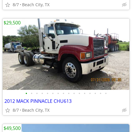
8/7
Beach City, TX
$29,500
•
•
•
•
•
•
•
•
•
•
•
•
•
•
•
•
2012 MACK PINNACLE CHU613
8/7
Beach City, TX
$49,500