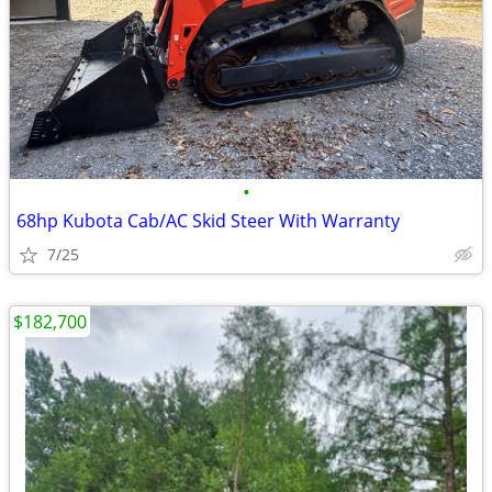
•
68hp Kubota Cab/AC Skid Steer With Warranty
7/25
$182,700