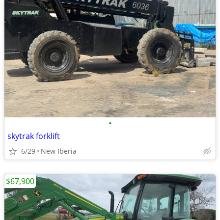
•
skytrak forklift
6/29
New Iberia
$67,900