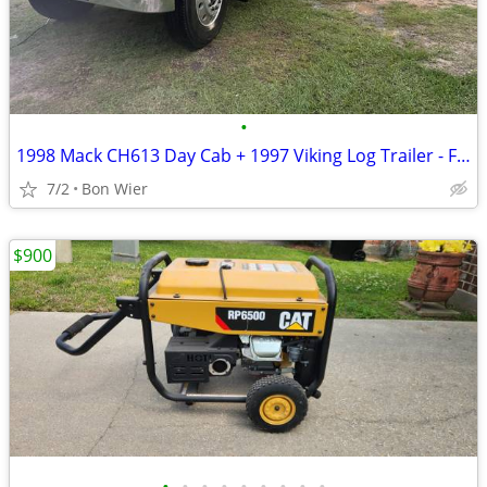
•
1998 Mack CH613 Day Cab + 1997 Viking Log Trailer - Fresh Rebuild
7/2
Bon Wier
$900