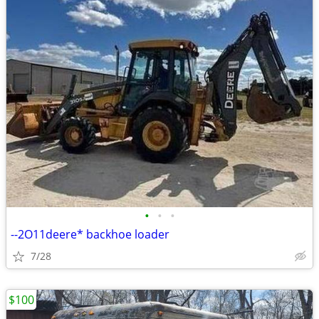
•
•
•
--2O11deere* backhoe loader
7/28
$100