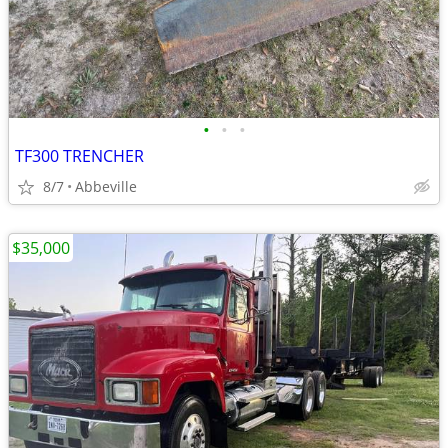
•
•
•
TF300 TRENCHER
8/7
Abbeville
$35,000