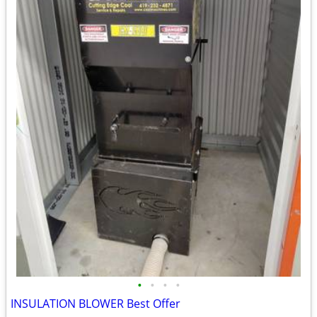
•
•
•
•
INSULATION BLOWER Best Offer