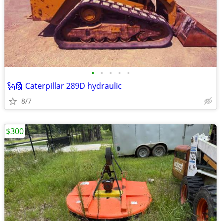
•
•
•
•
•
🗽🗿 Caterpillar 289D hydraulic
8/7
$300