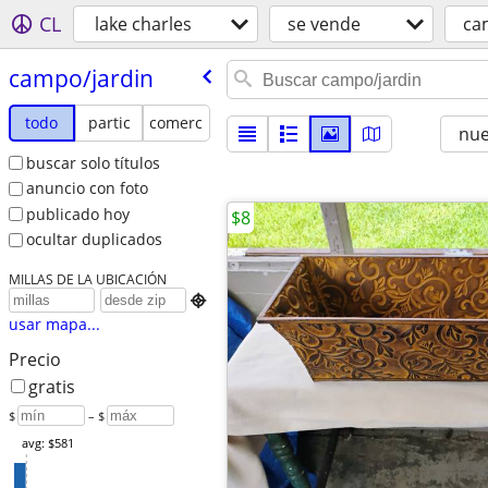
CL
lake charles
se vende
ca
campo/​jardin
todo
partic
comerc
nu
buscar solo títulos
anuncio con foto
publicado hoy
$8
ocultar duplicados
MILLAS DE LA UBICACIÓN

usar mapa...
Precio
gratis
$
– $
avg: $581