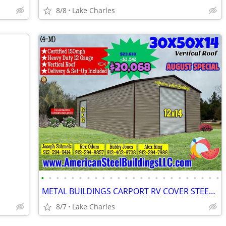
8/8
Lake Charles
•
•
•
•
•
•
•
•
•
•
•
•
•
•
•
•
•
•
•
•
•
•
•
•
METAL BUILDINGS CARPORT RV COVER STEEL GARAGE POLE BARN METAL BUILDING
8/7
Lake Charles