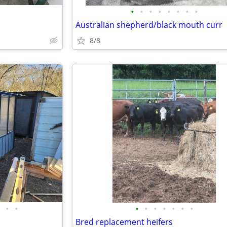
•
•
•
•
•
•
•
•
Australian shepherd/black mouth curr
8/8
•
•
•
•
•
•
•
•
•
Bred replacement heifers