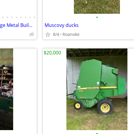
•
•
•
•
•
•
•
•
•
2 Car QUALITY 100% Steel Garage Metal Building Equipment Storage Shed
Muscovy ducks
8/4
Roanoke
$20,000
•