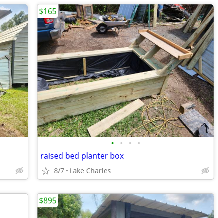
$165
•
•
•
•
raised bed planter box
8/7
Lake Charles
$895