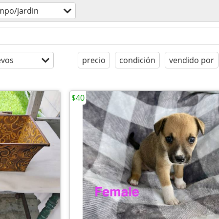
mpo/jardin
evos
precio
condición
vendido por
$40