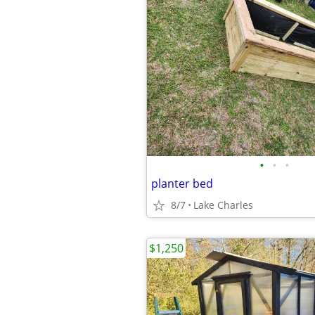
•
•
•
planter bed
8/7
Lake Charles
$1,250