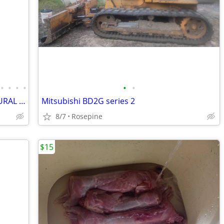
•
•
•
•
•
•
SHIPPING CONTAINERS FOR FARMS & RURAL PROPERTIES 504-509-5621
Mitsubishi BD2G series 2
8/7
Rosepine
$15