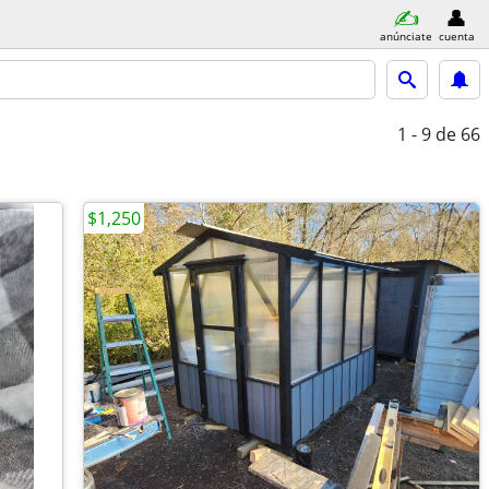
anúnciate
cuenta
1 - 9
de 66
$1,250