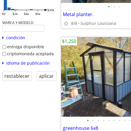
•
•
•
$30k
Metal planter.
$0
$2k
$4k
$6k
MARCA Y MODELO
8/8
Sulphur Louisiana
condición
$1,250
entrega disponible
criptomoneda aceptada
idioma de publicación
restablecer
aplicar
•
•
•
•
•
•
•
•
•
greenhouse 6x8