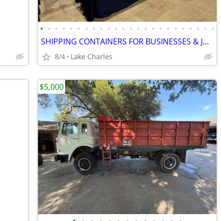
•
•
•
•
•
•
•
•
•
•
•
•
•
•
•
•
•
•
•
•
•
•
•
•
SHIPPING CONTAINERS FOR BUSINESSES & JOB SITES 504-509-5621
8/4
Lake Charles
$5,000
•
•
•
•
•
•
•
•
•
•
•
•
•