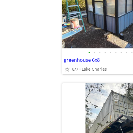
•
•
•
•
•
•
•
•
•
greenhouse 6x8
8/7
Lake Charles