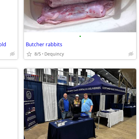
•
old
Butcher rabbits
8/5
Dequincy