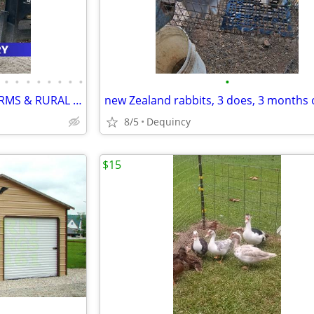
•
•
•
•
•
•
•
•
•
SHIPPING CONTAINERS FOR FARMS & RURAL PROPERTIES 504-509-5621
new Zealand rabbits, 3 does, 3 months 
8/5
Dequincy
$15