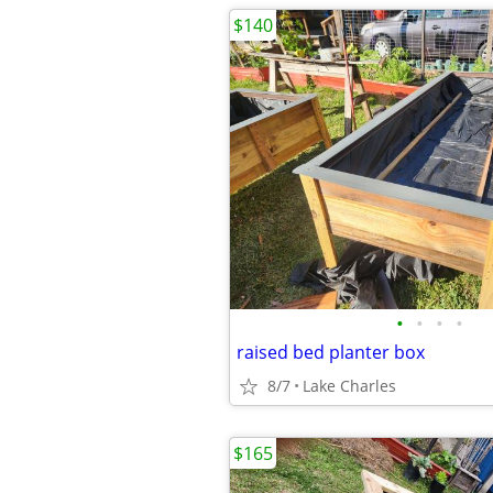
$140
•
•
•
•
raised bed planter box
8/7
Lake Charles
$165