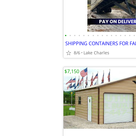
•
•
•
•
•
•
•
•
•
•
•
•
•
•
•
•
8/6
Lake Charles
$7,150