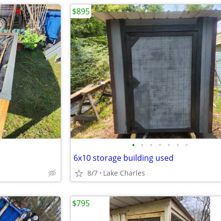
$895
•
•
•
•
•
•
•
6x10 storage building used
8/7
Lake Charles
$795