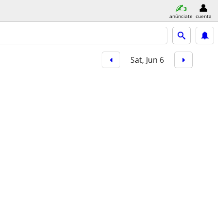
anúnciate
cuenta
Sat, Jun 6