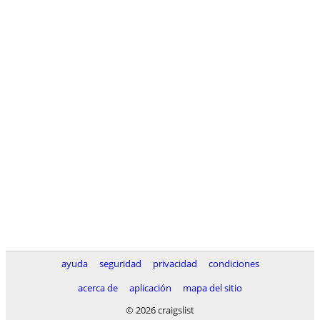
ayuda
seguridad
privacidad
condiciones
acerca de
aplicación
mapa del sitio
© 2026 craigslist