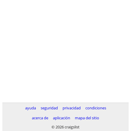
ayuda
seguridad
privacidad
condiciones
acerca de
aplicación
mapa del sitio
© 2026 craigslist