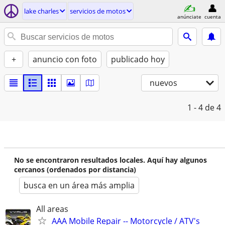
lake charles
servicios de motos
anúnciate
cuenta
+
anuncio con foto
publicado hoy
nuevos
1 - 4
de 4
No se encontraron resultados locales. Aquí hay algunos
cercanos (ordenados por distancia)
busca en un área más amplia
All areas
AAA Mobile Repair -- Motorcycle / ATV's