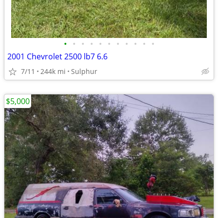
•
•
•
•
•
•
•
•
•
•
•
2001 Chevrolet 2500 lb7 6.6
7/11
244k mi
Sulphur
$5,000