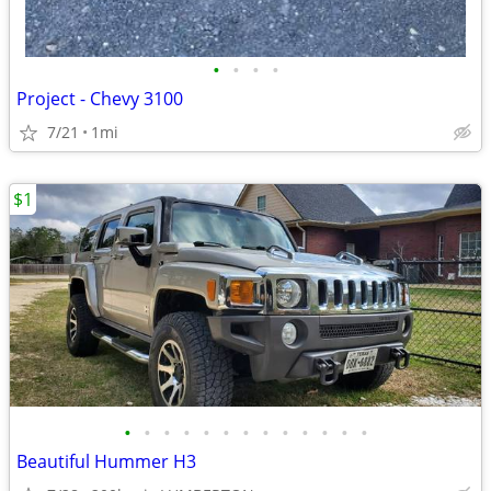
•
•
•
•
Project - Chevy 3100
7/21
1mi
$1
•
•
•
•
•
•
•
•
•
•
•
•
•
Beautiful Hummer H3