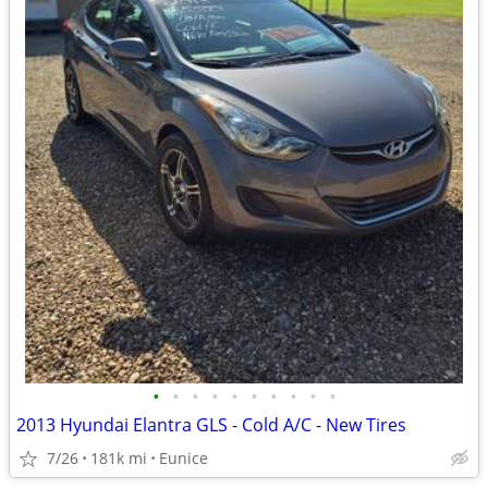
•
•
•
•
•
•
•
•
•
•
2013 Hyundai Elantra GLS - Cold A/C - New Tires
7/26
181k mi
Eunice