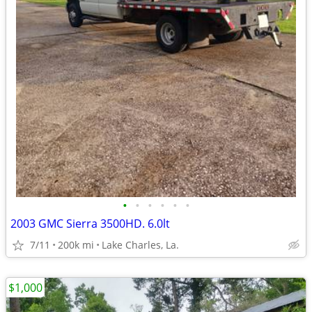
•
•
•
•
•
•
2003 GMC Sierra 3500HD. 6.0lt
7/11
200k mi
Lake Charles, La.
$1,000