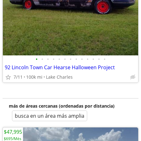
•
•
•
•
•
•
•
•
•
•
•
•
•
92 Lincoln Town Car Hearse Halloween Project
7/11
100k mi
Lake Charles
más de áreas cercanas (ordenadas por distancia)
busca en un área más amplia
$47,995
$695/Més