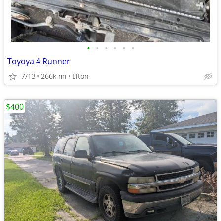
•
•
•
•
•
•
Toyoya 4 Runner
7/13
266k mi
Elton
$400