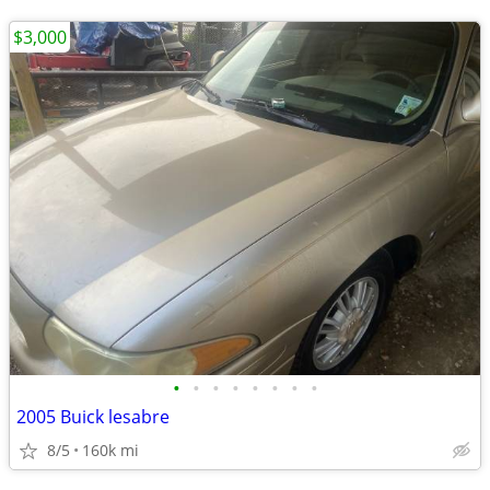
$3,000
•
•
•
•
•
•
•
•
2005 Buick lesabre
8/5
160k mi