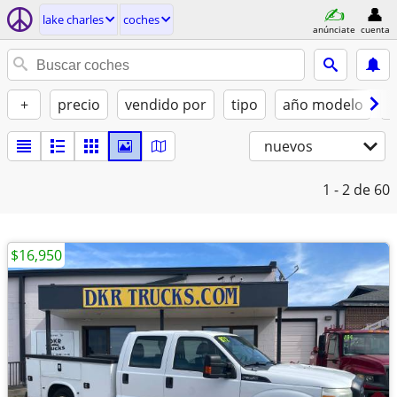
lake charles
coches
anúnciate
cuenta
+
precio
vendido por
tipo
año modelo
c
nuevos
1 - 2
de 60
$16,950