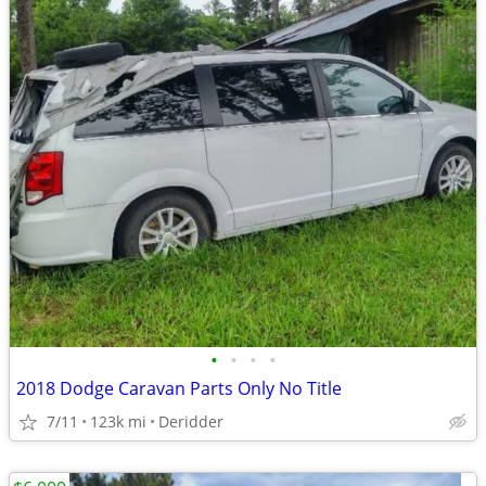
•
•
•
•
2018 Dodge Caravan Parts Only No Title
7/11
123k mi
Deridder