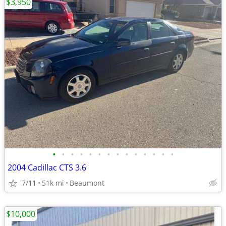
$3,950
•
•
•
•
•
•
•
•
•
•
•
•
•
•
2004 Cadillac CTS 3.6
7/11
51k mi
Beaumont
$10,000