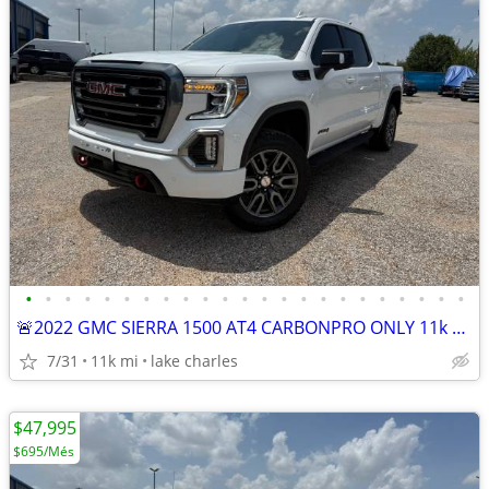
•
•
•
•
•
•
•
•
•
•
•
•
•
•
•
•
•
•
•
•
•
•
•
🚨2022 GMC SIERRA 1500 AT4 CARBONPRO ONLY 11k miles
7/31
11k mi
lake charles
$47,995
$695/Més