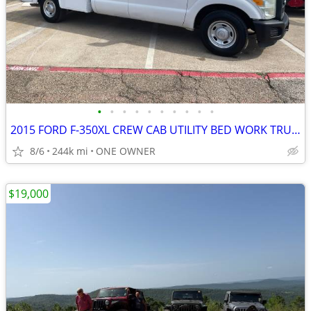
•
•
•
•
•
•
•
•
•
•
2015 FORD F-350XL CREW CAB UTILITY BED WORK TRUCK V8
8/6
244k mi
ONE OWNER
$19,000