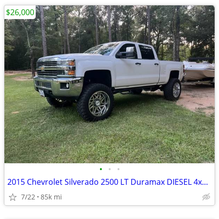
$26,000
•
•
•
2015 Chevrolet Silverado 2500 LT Duramax DIESEL 4x4 84,500 miles
7/22
85k mi