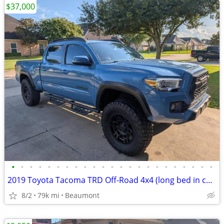
$37,000
•
•
•
•
•
•
•
•
•
•
•
•
•
•
•
•
•
•
•
•
•
•
•
2019 Toyota Tacoma TRD Off-Road 4x4 (long bed in cavalry blue - rare)
8/2
79k mi
Beaumont