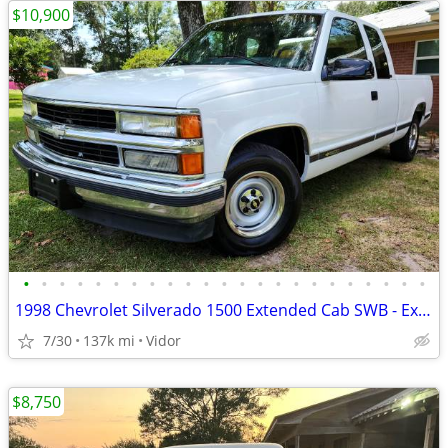
$10,900
•
•
•
•
•
•
•
•
•
•
•
•
•
•
•
•
•
•
•
•
•
•
•
1998 Chevrolet Silverado 1500 Extended Cab SWB - Excellent Condition
7/30
137k mi
Vidor
$8,750