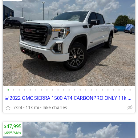
•
•
•
•
•
•
•
•
•
•
•
•
•
•
•
•
•
•
•
•
•
•
•
🚨2022 GMC SIERRA 1500 AT4 CARBONPRO ONLY 11k miles
7/24
11k mi
lake charles
$47,995
$695/Més