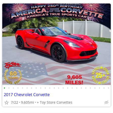
•
•
•
•
•
•
•
•
•
•
•
•
•
•
•
•
•
•
•
•
•
•
•
•
2017 Chevrolet Corvette
7/22
9,605mi
+ Toy Store Corvettes