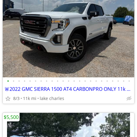
•
•
•
•
•
•
•
•
•
•
•
•
•
•
•
•
•
•
•
•
•
•
•
🚨2022 GMC SIERRA 1500 AT4 CARBONPRO ONLY 11k miles
8/3
11k mi
lake charles
$5,500