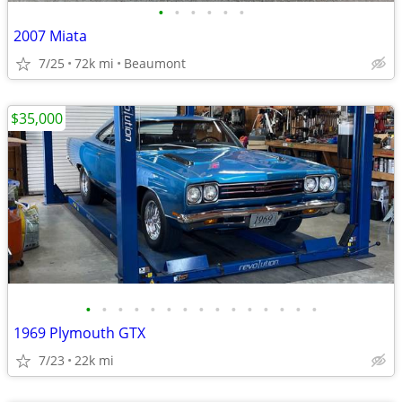
•
•
•
•
•
•
2007 Miata
7/25
72k mi
Beaumont
$35,000
•
•
•
•
•
•
•
•
•
•
•
•
•
•
•
1969 Plymouth GTX
7/23
22k mi