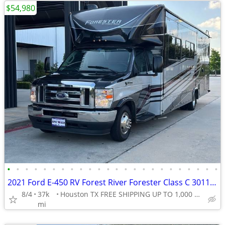
$54,980
•
•
•
•
•
•
•
•
•
•
•
•
•
•
•
•
•
•
•
•
•
•
•
•
2021 Ford E-450 RV Forest River Forester Class C 3011 DS 1 Owner
8/4
37k
Houston TX FREE SHIPPING UP TO 1,000 MI (.90C/MI Add
mi