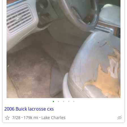
•
•
•
•
•
2006 Buick lacrosse cxs
7/28
179k mi
Lake Charles