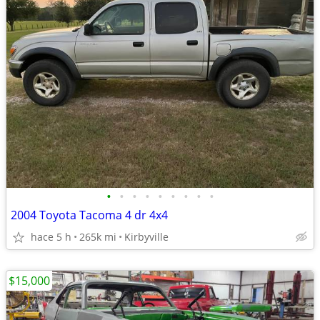
•
•
•
•
•
•
•
•
•
2004 Toyota Tacoma 4 dr 4x4
hace 5 h
265k mi
Kirbyville
$15,000