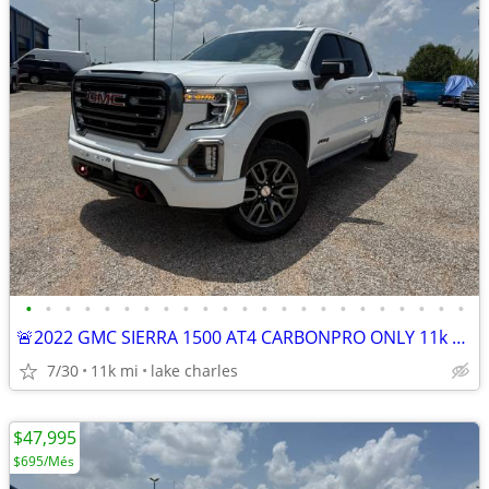
•
•
•
•
•
•
•
•
•
•
•
•
•
•
•
•
•
•
•
•
•
•
•
🚨2022 GMC SIERRA 1500 AT4 CARBONPRO ONLY 11k miles
7/30
11k mi
lake charles
$47,995
$695/Més