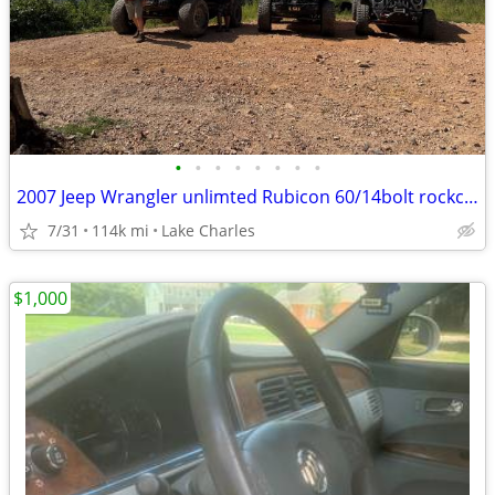
•
•
•
•
•
•
•
•
2007 Jeep Wrangler unlimted Rubicon 60/14bolt rockcrawler
7/31
114k mi
Lake Charles
$1,000