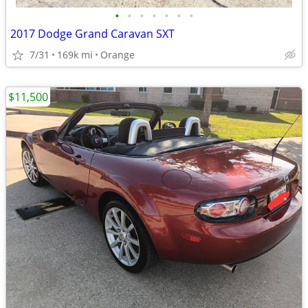
•
•
•
•
•
•
•
2017 Dodge Grand Caravan SXT
7/31
169k mi
Orange
$11,500